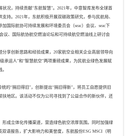
况，持续贡献“东航智慧”。2021年，中意智库发布全球首
支持。2021年，东航积极开展双碳政策研究，参与民航局、
际航协可持续发展和环境委员会（seac）会议、seac下
域网络会议、国际航协航空燃油论坛和可持续航空燃油线上研讨会
题分享创新思路和经验成果，20家航空业相关企业高层领导向
级承运人”和“智慧航空”两项重磅成果，为民航业绿色发展赋
践。
统的“捐旧得旧”，创新提出“捐旧得新”，将员工自愿提供旧
帮扶地区。该活动不仅为公司寻找到了公益合作的新伙伴，还
，形成立体化传播渠道，营造绿色航空浓厚氛围。同时加强绿
双语报告，扩大影响力和美誉度，东航股份ESG MSCI（明