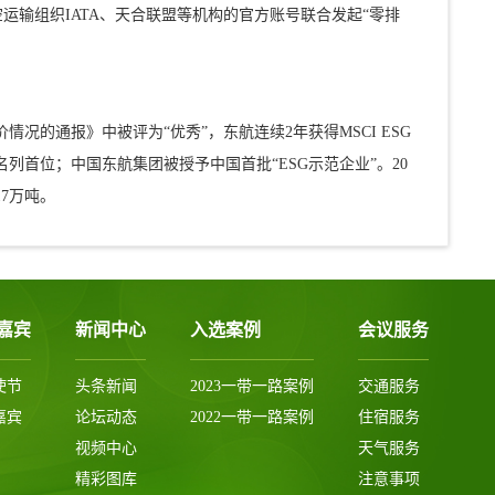
运输组织IATA、天合联盟等机构的官方账号联合发起“零排
况的通报》中被评为“优秀”，东航连续2年获得MSCI ESG
中名列首位；中国东航集团被授予中国首批“ESG示范企业”。20
17万吨。
嘉宾
新闻中心
入选案例
会议服务
使节
头条新闻
2023一带一路案例
交通服务
嘉宾
论坛动态
2022一带一路案例
住宿服务
视频中心
天气服务
精彩图库
注意事项