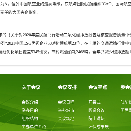
为A，位列中国航空业的最高等级。东航与国际民航组织ICAO、国际航空
负责任的大国央企形象。
的《关于对2020年度民航飞行活动二氧化碳排放报告及核查报告质量评价情
列“2021中国ESG优秀企业500强”榜单第23位，在上榜的交通运输行业
航线优化项目覆盖5345班次，节约燃油消耗2468吨，全年共减少碳排放超
关于会议
会议安排
会议亮点
参会
会议介绍
会议日程
开幕式
驻华
举办目的
举办城市
圆桌会议
历届
组织结构
会议场地
院士讲坛
主办单位介绍
环保成果展