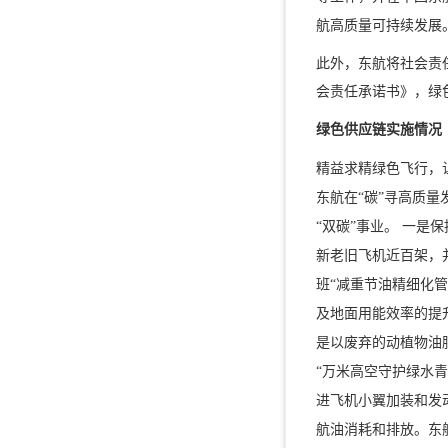
航高质量可持续发展
此外，东航将社会责
会责任承诺书》，绿
绿色供应链实施情况
精益求精绿色飞行，
东航在“碳”寻高质
“双碳”事业。 一是
新老旧飞机近百架，并积
班“减重节油精细化
及地面用能效率的提
是以废弃的动植物油
“万米高空守护绿水青
进飞机小翼加装和发
航油消耗和排放。东