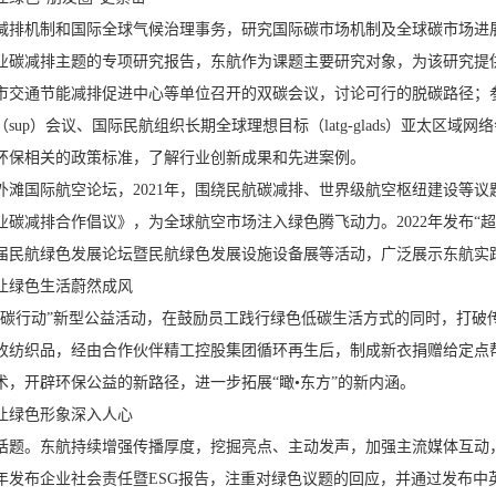
减排机制和国际全球气候治理事务，研究国际碳市场机制及全球碳市场进展状
业碳减排主题的专项研究报告，东航作为课题主要研究对象，为该研究提供
交通节能减排促进中心等单位召开的双碳会议，讨论可行的脱碳路径；参加国
sup）会议、国际民航组织长期全球理想目标（latg-glads）亚太区
环保相关的政策标准，了解行业创新成果和先进案例。
外滩国际航空论坛，2021年，围绕民航碳减排、世界级航空枢纽建设等议
碳减排合作倡议》，为全球航空市场注入绿色腾飞动力。2022年发布“超
届民航绿色发展论坛暨民航绿色发展设施设备展等活动，广泛展示东航实
让绿色生活蔚然成风
低碳行动”新型公益活动，在鼓励员工践行绿色低碳生活方式的同时，打破传
收纺织品，经由合作伙伴精工控股集团循环再生后，制成新衣捐赠给定点
术，开辟环保公益的新路径，进一步拓展“瞰•东方”的新内涵。
让绿色形象深入人心
话题。东航持续增强传播厚度，挖掘亮点、主动发声，加强主流媒体互动
年发布企业社会责任暨ESG报告，注重对绿色议题的回应，并通过发布中英