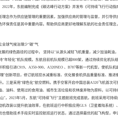
。2022年，东航编制完成《碳达峰行动方案》并发布《可持续飞行行动指
任理念作为供应链管理的重要因素，加强供应商的管理与监督，并引导供
色环保责任是其中重要内容。帮助供应商更好地理解东航的社会责任理念，
让全球气候治理少“碳”气
量发展的绿色路径的过程中， 坚持以“从源头减轻飞机重量，减少加油耗油
保持“年轻化”机队规模。东航目前机队规模已超800架，通过持续优化机队
极引进C919、A350-900、A320NEO 、B787等新一代机型，
管理”创新项目，修订航班控水减重标准、优化餐食机供品重量标准、推进
升。三是采用“绿色化”航空燃料。携手空客开启中国总装A320飞机首次
脂、油料、使用过的食用油、城市生活垃圾和农林废弃物为原料，以可持续
山”，2023年5月，东航“可持续飞行”主题航班完成首航，航班采用可持
动机改装以提升航油效率，在航班运行中积极应用GLS（卫星着陆系统）
航也借助技术手段实时监控航班运行状态，通过选择最优的起飞构型，申