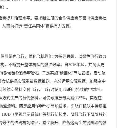
南》。
应商提升治理水平。要求新注册的合作供应商签署《供应商社
从而为打造“责任共同体”提供有力支撑。
，倡导绿色飞行，优化飞机性能”为指导思想，以绿色飞行致力
结构，不断提升整体机队的燃油效率。自2016年起，共淘汰更
使机队机龄结构始终保持年轻化。二是实施“精细化”节油管控。启动航
餐食机供品实际重量数据推送，充分运用实际数据，加强空中
可持续航空燃料交付飞行，飞行时使用5%的可持续航空燃料，
方式生产的替代燃料，可使碳排放最高减少85%，实现在
续航空燃料。四是应用“创新化”节能技术。东航在机队中持续推
、HUD（平视显示系统）等航行新技术，降低飞行下降阶段的
请最优的进离机场路径，减少爬升、降落这两个关键阶段的燃