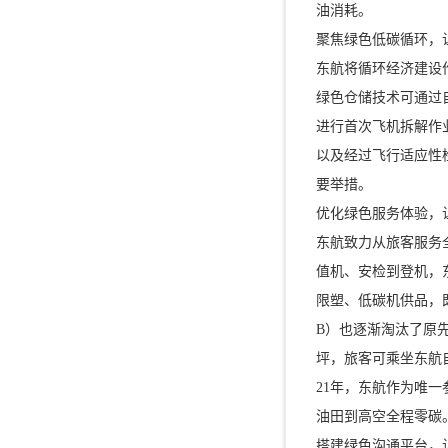
油消耗。
聚焦绿色低碳循环，
东航将循环经济建设
绿色仓储技术可通过
进行首次飞机拆解作
以及经过飞行适应性
要举措。
优化绿色服务体验，让
东航致力从旅客服务
值机、安检到登机，
限塑、低碳机供品，
B）也逐渐淘汰了原
坪，旅客可乘坐东航
21年，东航作为唯一
油田到高空全程零碳
搭建绿色沟通平台，让