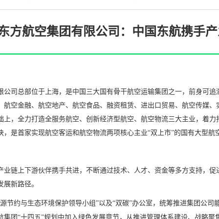
东方航空集团有限公司：中国东航携手产
公司总部位于上海，是中国三大国有骨干航空运输集团之一，前身可追溯到 
、航空金融、航空地产、航空食品、融资租赁、进出口贸易、航空传媒、
础上，全力打造全服务航空、创新经济型航空、航空物流三大主业，着力
块，是首家实现航空客运和航空物流两项核心主业“双上市”的国有大型航
产业链上下游伙伴携手共进，不断通过技术、人才、资金等多方支持，促
发展新路径。
能源节约与生态环境保护领导小组”以及“双碳”办公室，统筹推进集团公
航集团“十四五”规划中加入绿色发展章节，从推进管理体系建设、战略聚