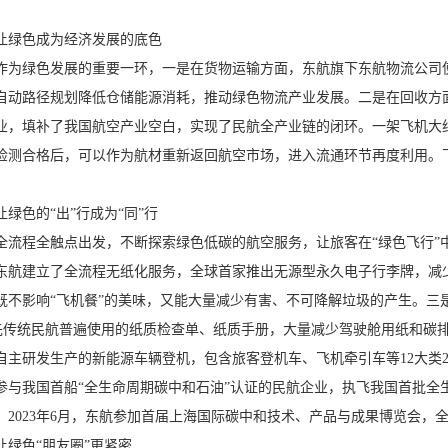
让绿色成为经济发展的底色
作为绿色发展的重要一环，一是在货物运输方面，东航旗下东航物流公司
自动路径规划降低仓储能源消耗，推动绿色物流产业发展。二是在回收方面，
业，填补了我国航空产业空白，实现了民航全产业链的闭环。一架飞机大约
检测合格后，可以作为航材重新返回航空市场，进入流通环节再度利用。
绿色的“出”行成为“同”行
全流程全触点出发，不断探索绿色低碳的航空服务，让旅客在“绿色飞行”
东航建立了全流程无纸化服务，全球首家推出无源型永久电子行李牌，减
既不影响“飞机餐”的美味，又能大量减少有害、不可降解垃圾的产生。三是
先传统民航普遍使用的纸质检查单、纸质手册，大量减少驾驶舱用纸和碳
自主研发生产的新能源车辆登机，包含旅客登机车、飞机牵引车等12大类2
参与我国首船“全生命周期碳中和石油”认证的民航企业，执飞我国首批全生
。2023年6月，东航参加首届上海国际碳中和技术、产品与成果博览会，
绿色“朋友圈”更紧密