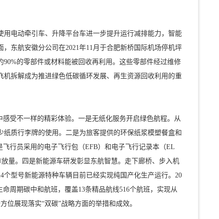
使用电动牵引车、升降平台车进一步提升运行减排能力，智能
东航安徽分公司在2021年11月于合肥新桥国际机场停机坪
90%的零部件或材料能被回收再利用。这些零部件经过维修
飞机拆解成为推进绿色低碳循环发展、再生资源回收利用的重
中感受不一样的精彩体验。一是无纸化服务开启绿色航程。从
少纸质行李牌的使用。二是为旅客提供的环保纸浆模塑餐盒和
飞行员采用的电子飞行包（EFB）和电子飞行记录本（EL
排放量。四是新能源车研发彰显东航智慧。走下廊桥、步入机
4个型号新能源特种车辆目前已经实现纯国产化生产运行。20
命周期碳中和航班，覆盖13条精品航线516个航班，实现从
全方位展现落实“双碳”战略方面的举措和成效。