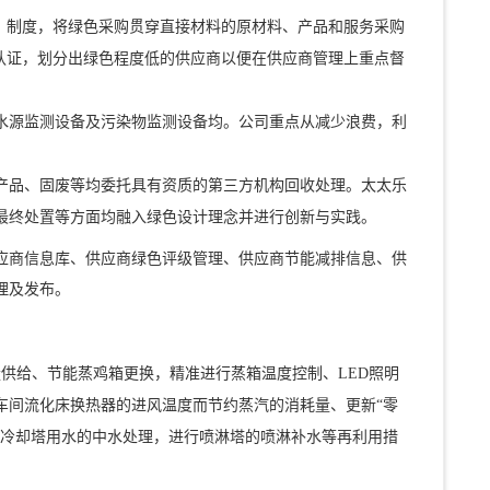
、制度，将绿色采购贯穿直接材料的原材料、产品和服务采购
认证，划分出绿色程度低的供应商以便在供应商管理上重点督
水源监测设备及污染物监测设备均。公司重点从减少浪费，利
产品、固废等均委托具有资质的第三方机构回收处理。太太乐
最终处置等方面均融入绿色设计理念并进行创新与实践。
应商信息库、供应商绿色评级管理、供应商节能减排信息、供
理及发布。
供给、节能蒸鸡箱更换，精准进行蒸箱温度控制、LED照明
车间流化床换热器的进风温度而节约蒸汽的消耗量、更新“零
和冷却塔用水的中水处理，进行喷淋塔的喷淋补水等再利用措