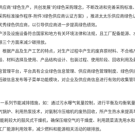
供应商“绿色生产，共创发展”的绿色采购理念，不断改进和完善采购标准
采购标准操作程序-附件3绿色供应商认证方案》，推进太太乐供应商绿色
优秀绿色供应商，以引导供应商进一步提高绿色绩效。
产涉及设施设备符合国家和地方有关环境法律和法规，且工厂配备能源、
源三个方面来减少碳排放。
，根据产品及生产工艺的特点，对生产过程中产生的废弃原材料、不合格
段、材料选择及使用、产品结构设计、包装过程、使用阶段、回收利用及
息管理平台，平台具有企业绿色信息管理、供应商绿色管理制度、绿色供
低碳信息发布等子菜单功能模块，对企业及供应商信息进行有效的收集管
了一系列节能减排措施，如：通过污水曝气氧量控制，进行平衡及均衡氧量
气锅炉、利用热泵技术，对氨制冷压缩机的废热回收，所产生热水来提高
代能耗较大的鼓风式干燥机，确保压缩空气的干燥度、利用蔬菜清洗用水
工厂能源利用效率，减少燃料和能源相关活动的碳排放。