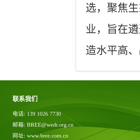
选，聚焦生
业，旨在遴
造水平高、
联系我们
电话: 139 1026 7730
邮箱: BREE@wedr.org.cn
网址: www.bree.com.cn